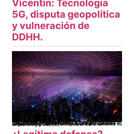
Vicentin: Tecnología
5G, disputa geopolítica
y vulneración de
DDHH.
Por: Ricardo Machado en: http://www.ihu.unisinos.br/| 22 de julio de 2020 Las preguntas geopolíticas sobre el futuro de la Inteligencia Artificial (AI) y el Internet de las Cosas ( IoF ) han colocado a China y Estados Unidos en el centro de la disputa por la hegemonía global. El softpower del momento es la tecnología 5G, […]