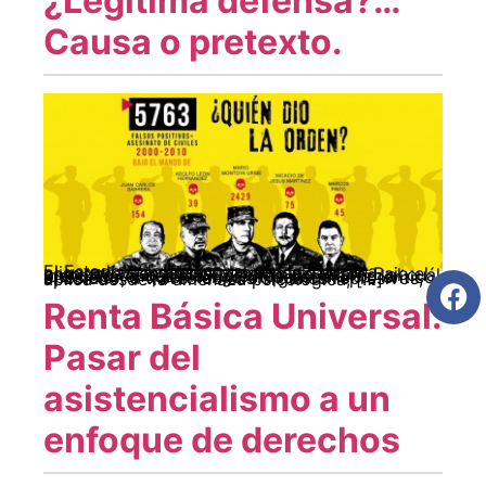
¿Legítima defensa?…
Causa o pretexto.
El Estado colombiano, al servicio de una oligarquía sangrienta y mafiosa, se ha convertido en un instrumento de terror. Bajo el pretexto de combatir al enemigo interno, al cuál identifica en los movimientos populares, la oposición o quien tenga un pensamiento crítico, el Estado, a través de sus órganos represivos, aplica desde la amenaza psicológica, […]
Renta Básica Universal:
Pasar del
asistencialismo a un
enfoque de derechos