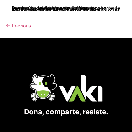
Ponencia presentada ante la Comisión de Desarrollo del Parlamento Europeo por parte de Sergio Coronado, representando a la Plataforma Colombiana DESC. 17 de Septiembre de 2013. Impactos de las industrias extractivas en los derechos humanos en Colombia (194.53 kB)
←
Previous
Dona, comparte, resiste.