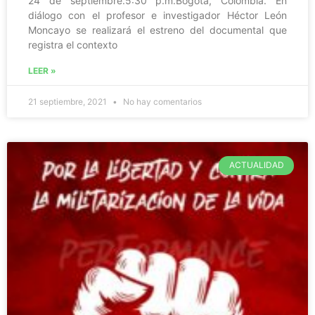
24 de septiembre.5:30 p.m.Bogotá, Colombia. En
diálogo con el profesor e investigador Héctor León
Moncayo se realizará el estreno del documental que
registra el contexto
LEER »
21 septiembre, 2021
No hay comentarios
ACTUALIDAD