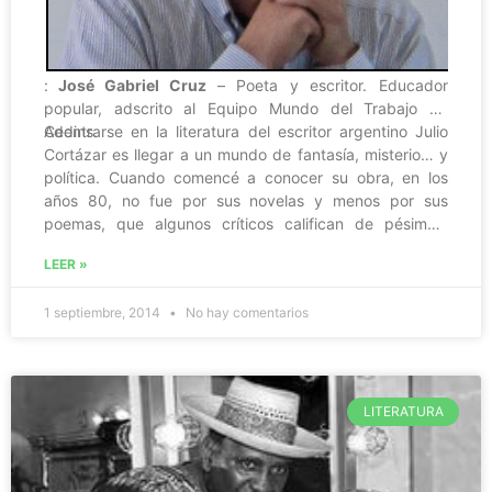
:
José Gabriel Cruz
–
Poeta y escritor. Educador
popular, adscrito al Equipo Mundo del Trabajo de
Cedins.
Adentrarse en la literatura del escritor argentino Julio
Cortázar es llegar a un mundo de fantasía, misterio… y
política. Cuando comencé a conocer su obra, en los
años 80, no fue por sus novelas y menos por sus
poemas, que algunos críticos califican de pésimos.
Empecé por las entrevistas, artículos y ensayos, de
LEER »
manera salteada.
1 septiembre, 2014
No hay comentarios
LITERATURA