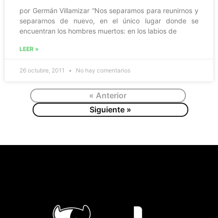
por Germán Villamizar “Nos separamos para reunirnos y
separarnos de nuevo, en el único lugar donde se
encuentran los hombres muertos: en los labios de
LEER »
26 octubre, 2011
No hay comentarios
« Anterior
Siguiente »