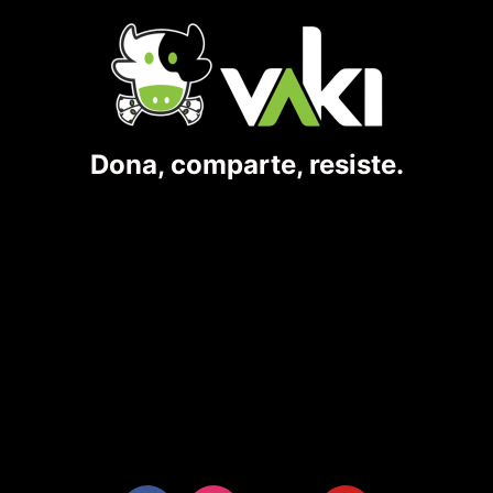
Dona, comparte, resiste.