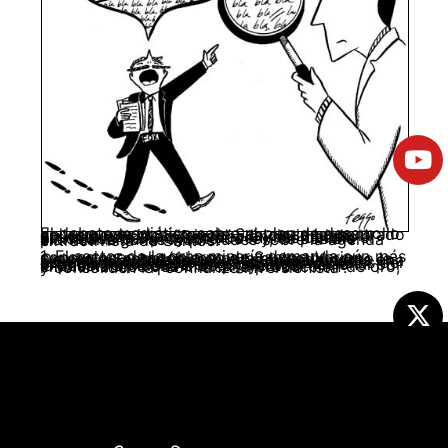
El debate mediático sobre el plan de desarrollo del segundo gobierno de Santos se ha centrado en los conocidos “micos” y la claridad de la apuesta por la profundización del modelo extractivista. Al observar con más detalle el articulado del proyecto de ley, es posible plantear algunas inquietudes sobre la agenda extractivista de Santos.
1. El sector de la gran minería demanda aún más concesiones al gobierno de Santos. Varios proyectos estratégicos para el sector como la Colosa o Santurbán han mostrado demoras en sus tiempos de ejecución. Lo que sumado a una coyuntura desfavorable a las inversiones especulativas (bajos precios internacionales del oro), permite pensar en el aumento de la presión corporativa en el gobierno nacional por la puesta en marcha de proyectos emblemáticos que inicien la producción de oro, y consoliden la “confianza inversionista”.