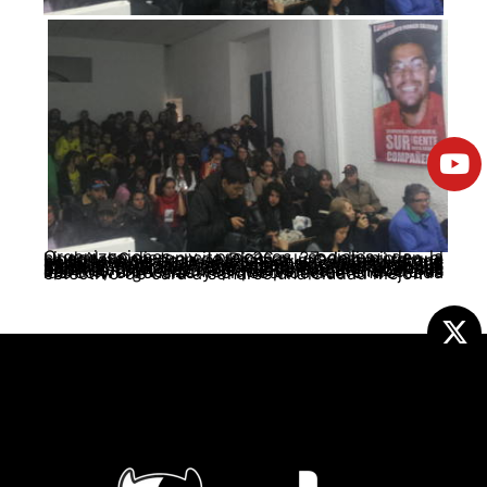
Organizaciones y procesos sociales de la ciudad se dieron cita el 26 y 27 de junio en el Hospital San Juan de Dios en una iniciativa que se constituye en la antesala a la Cumbre Urbana popular a realizarse a fin de año. Tuvo como participantes en el panel inaugural a experiencias sociales que han sido protagónicas en la lucha popular de la capital: Asamblea Sur, Mesa Cerros, la Coordinadora Cívico Popular Ciudad Bolívar y Encuentro Popular y Social Sabana, quienes compartieron su balance organizativo de base, entendiendo que sus aportes son insumos clave para trazar un camino, un horizonte, que permita tener claras las convergencias y el reconocerse entre cada colectivo de cara a soñarse una ciudad mejor.