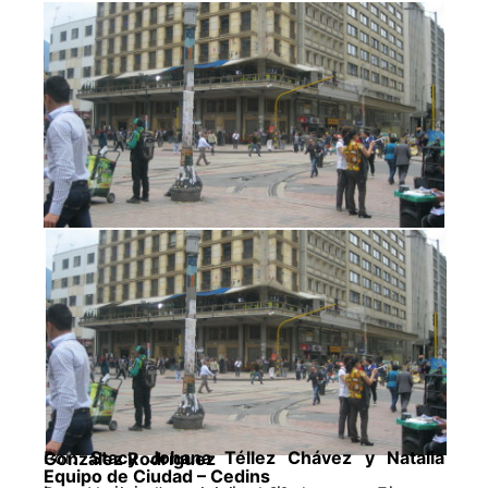
Por:
Stacy Johana Téllez Chávez y Natalia González Rodríguez
Equipo de Ciudad – Cedins