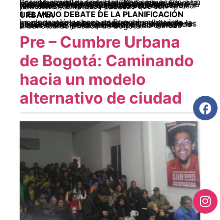
Los movimientos populares han convocado a un Paro Nacional que inicia el 30 de mayo. En esta nueva jornada de lucha las propuestas y reivindicaciones urbanas deberán tener mayor centralidad, para lo cual es necesario retomar la idea fundamental de disputar la ciudad como totalidad; el modelo es lo que está en juego, más aún cuando Peñalosa amenaza con arrasar territorios y empresas públicas que son patrimonio de todos y todas.
1. EL VIEJO DEBATE DE LA PLANIFICACIÓN URBANA
La planeación urbana en Bogotá se ha visto marcada por las necesidades inmediatas de la construcción de la ciudad, siendo evidente ver un desplazamiento pausado hacia las periferias desde el centro de la ciudad, efecto generado por un prototipo de calidad de vida de las clases media y alta que ha definido el trazo urbano característico de Bogotá.
Pre – Cumbre Urbana
de Bogotá: Caminando
hacia un modelo
alternativo de ciudad