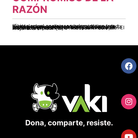
RAZÓN
“El intelectual opera necesariamente en tres niveles: como analista, en busca de la verdad; como persona moral, en busca del bien y de la belleza; y como persona política, que busca unificar la verdad con el bien y la belleza”. Wallerstein, Inmanuel. Universalismo europeo. El discurso del poder. Eric Hobsbawn nació en Alejandría en 1917 […]
Dona, comparte, resiste.