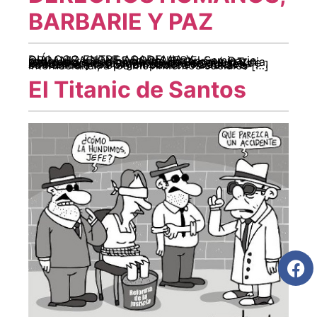
BARBARIE Y PAZ
DIÁLOGO ENTRE ACADEMIA Y ORGANIZACIONES SOCIALES El Seminario sobre derechos humanos, Barbarie y Paz, realizado en las ciudades de Bogotá y Tunja, Colombia, los días 15, 16 y 17 de agosto de 2012, propuesto como Encuentro entre la Academia y las Organizaciones Sociales, comunica a la opinión pública nacional e internacional, a los movimientos sociales […]
El Titanic de Santos