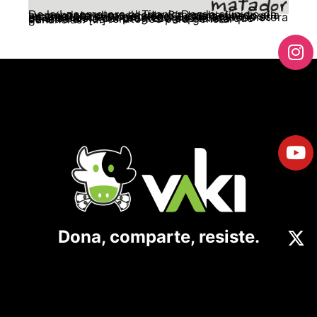
De la Locomotora al Titanic Desde el inicio de su mandato el presidente Santos ha usado a la locomotora como la alegoría que define los propósitos de su gobierno. Esa imagen no es una casualidad; desde el siglo XIX la locomotora es el símbolo del progreso capitalista que penetra en los territorios para generar ganancias. […]
Dona, comparte, resiste.