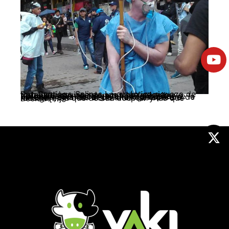
Por: Santiago Salinas La auténtica riqueza de toda nación viene de sus trabajadores y trabajadoras: pocas veces se redistribuye apropiadamente, la mayoría es riqueza usurpada. Sin embargo, el trabajador tiene la potencia para labrar un futuro prospero o de miseria, según las decisiones que sobre él recaigan, las que decida aceptar y las que decida […]