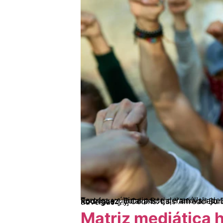
Tercera y última parte del análisis de coyuntura II semestre de 2022, desarrollado por los equipos de Kavilando: Alfonso Insuasty Rodríguez, Eulalia Borja, Yani Vallejo Duque, Daniel Ruiz Bracamonte; Ciam: Brenda Milena Perdomo Rodríguez, David Felipe Céspedes Rodríguez; y Cedins: Luis Alfredo Burbano Narváez, Santiago Salinas Miranda La pandemia del Covid-19 agudizó las condiciones adversas […]
Matriz mediática 