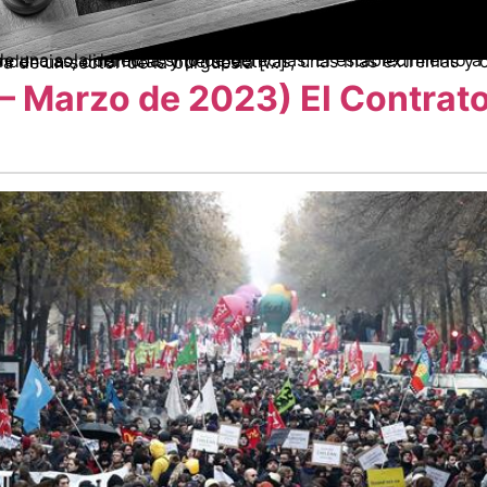
as, dinámicas y perspectivas, unas más extremas y otras más “conciliadoras”. Una muestra de ello es la ruptura discursiva de un sector de la burguesía […]
– Marzo de 2023) El Contrato