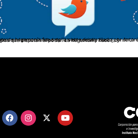
ue está arraigada en la materialidad de la vida social y busca construir un consenso activo alrededor de los valores e intereses de las clases y grupos que disputan el poder. La hegemonía hace […]