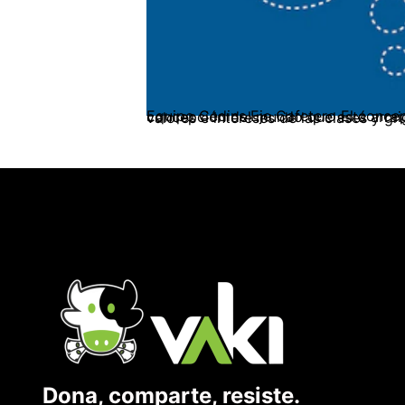
Equipo Cedins Eje Cafetero El concepto de hegemonía fue ampliamente desarrollado por Antonio Gramsci. La hegemonía es una concepción del mundo q
Dona, comparte, resiste.