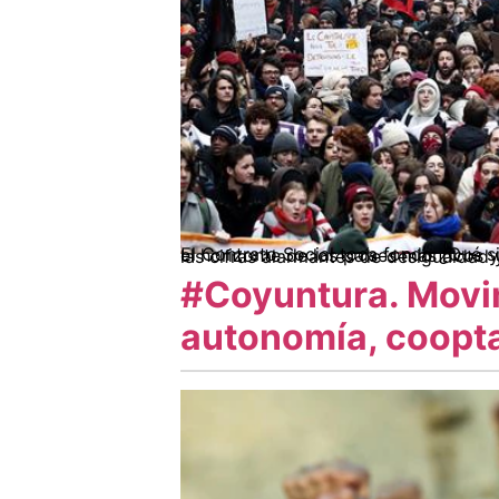
El Contrato Social toca fondo ¿Qué sigue? Anualmente durante la Cumbre de Davos, el Foro Económico Mundial se centra en definir el horizonte de los países 
#Coyuntura. Movim
autonomía, coopt