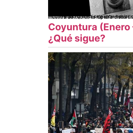
Es un hecho que no se puede hablar de una sola derecha sino de derechas. El establecimiento a lo largo de su historia se ha manifestado a través de diferentes tendenci
Coyuntura (Enero 
¿Qué sigue?