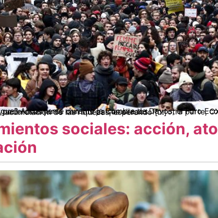
más ricos y poderosos junto con sus países aliados. Por otra parte, OXFAM elabora un informa anual sobre las cifras alarmantes de desigualdad y acumulación de las riquezas, esperando […]
ientos sociales: acción, at
ación