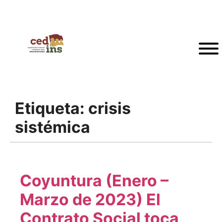
Etiqueta:
crisis
sistémica
Coyuntura (Enero –
Marzo de 2023) El
Contrato Social toca