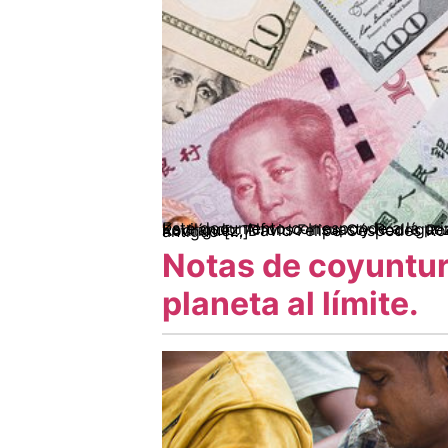
Este documento corresponde a la primera parte del análisis de coyuntura II semestre de 2022, desarrollado por los equipos de Kavilando: Alfonso Insuasty Rodríguez, Eulalia Borja, Yani Vallejo Duque, Daniel Ruiz Bracamonte; Ciam: Brenda Milena Perdomo Rodríguez, David Felipe Céspedes Rodríguez; y Cedins: Luis Alfredo Burbano Narváez, Santiago Salinas Miranda Rusia frena en su antiguo […]
Notas de coyuntura
planeta al límite.