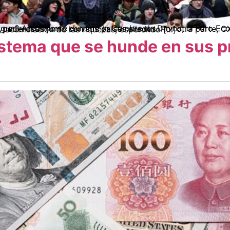
más ricos y poderosos junto con sus países aliados. Por otra parte, OXFAM elabora un informa anual sobre las cifras alarmantes de desigualdad y acumulación de las riquezas, esperando […]
stema que se hunde en sus 