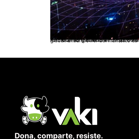
Por: Ricardo Machado en: http://www.ihu.unisinos.br/| 22 de julio de 2020 Las preguntas geopolíticas sobre el futuro de la Inteligencia Artificial (AI) y el Internet de las Cosas ( IoF ) han colocado a China y
Dona, comparte, resiste.