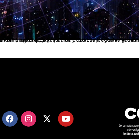
 Estados Unidos en el centro de la disputa por la hegemonía global. El softpower del momento es la tecnología 5G, […]