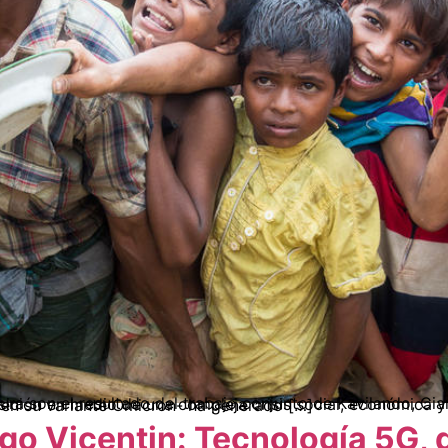
sición en medio de una compleja crisis social, económica y política. Al igual que en el resto del mundo la pandemia del Covid -ahora en su variante Omicron- ha generado […]
go Vicentin: Tecnología 5G, 