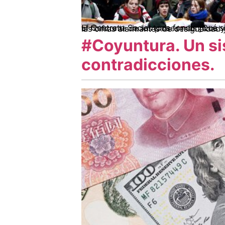
El Contrato Social toca fondo ¿Qué sigue? Anualmente durante la Cumbre de Davos, el Foro Económico Mundial se centra en definir el horizonte de los países 
#Coyuntura. Un si
contradicciones.