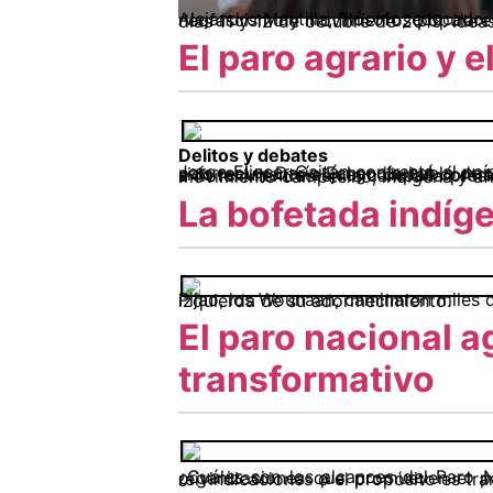
Alejandro Mantilla, filósofo, educador e investigador popular, nos acompañó en el Seminario Internacional: Giro a la derecha
El paro agrario y el
Delitos y debates
Jorge Eliecer Gaitán contrastó al país político con el país nacional. Diego Montaña Cuellar hizo la contraposición entre país formal y país real, y Darío Echandía habló de un orangután con sacoleva para desc
La bofetada indíg
Corría Octubre de 2005. Un octubre no tan lejano, aunque algunos asuntos eran diferentes. Álvaro Uribe estaba en el gobierno y era aliado incondicional de Juan Manuel Santos, por ejemplo. Pero había otras diferencias más importantes. En aquellos tiempos no tan lejanos el movimiento campesino no lograba movilizaciones importantes, la mayoría de sindicatos estaban en letargo y el movimiento estudiantil no pasaba de ser un recuerdo evocado en la bohemia de algunos encanecidos. Corrió ese octubre y caminó la Minga. Primero fue la liberación de la madre tierra en el Cauca, luego vino la Minga Embera, y luego caminaron decenas de pueblos, caminaron los Nasa, los Kokonuko, los Misak, los Pijao, los Wounaan, caminaron miles de hombres y mujeres indígenas. Caminó la Minga y la “indiada” sacó al movimiento social y a la izquierda de su adormecimiento.
El paro nacional a
transformativo
¿Cuáles son los alcances del Paro Nacional Agrario que está en curso? Al analizar las agendas, reivindicaciones y pliegos de las organizacione