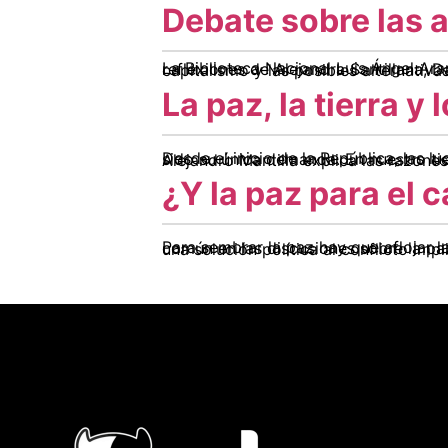
Debate sobre las a
La Biblioteca Nacional Luis Ángel Arango acogió en la noche del jueves 4 de marzo, a cerca de 300 personas que escucharon las ref
La paz, la tierra y
Desde el inicio de la República, las luchas de las comunidades rurales han tenido a la tierra como su meta crucial, aunque no haya sido su única demanda. En nuestro tiempo la tierra vuelve 
¿Y la paz para el
Para sembrar la paz hay que aflojar la tierra. Esta sentencia, que coincide con el título de un libro de Darío Fajardo, resume un lugar común en las discusiones sobre la paz en Colombia. Buena parte de los actores soc