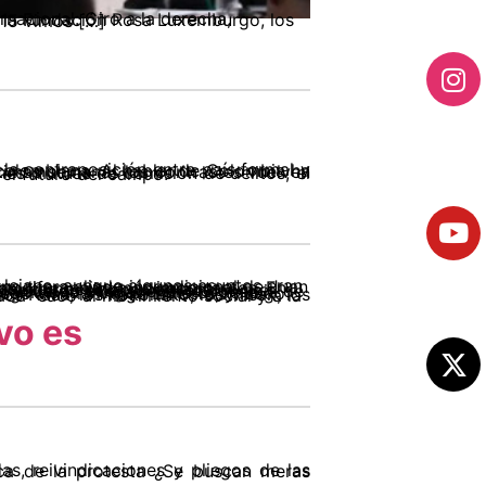
andro Mantilla: Entre 1999 y 2015 vimos […]
vimiento campesino, indígena y afro abrió un debate programático sobre la política agraria y el futuro del campo.
vo es