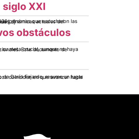
 siglo XXI
émico se realizó en […]
uevos obstáculos