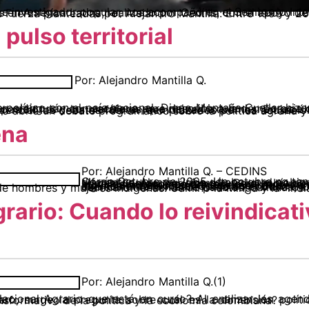
, neofascismo y movimientos populares en América Latina, realizado por Cedins, con el apoyo de la Fundación Rosa Luxemburgo, los días 11 y 12 de octubre de 2019. Ideas Fuerza planteadas por Alej
 pulso territorial
Por: Alejandro Mantilla Q.
ribir a la democracia colombiana. Al hablar de Colombia ha sido recurrente el juego de las contraposiciones y las metáforas que reúnen extremos. En las últimas semanas los contrastes vuelven a flote. Mientras en la campaña presidencial los debates fueron reemplazados por las acusaciones mutuas de comisión de delitos, el mo
ena
Por: Alejandro Mantilla Q. – CEDINS
grario: Cuando lo reivindicati
Por: Alejandro Mantilla Q.(1)
s que promueven el paro, surge la pregunta sobre cuál es la dimensión política de la protesta ¿Se buscan meras reivindicaciones o el propósito es transformativo de la política y la economía colombiana?