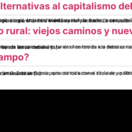
lternativas al capitalismo del
lexiones de Alejandra Santillana, Danilo Urrea, Alejandro Mantilla y Hernán Darío Correa, sobre las dinámicas actuales del capitalismo y las posibles alternativas para superarlo. Este evento social y acad
 lo rural: viejos caminos y n
a estar en el centro de los debates nacionales. Este documento de Alejandro Mantilla explica las razones de tan actual debate. […]
 campo?
iales y políticos coinciden en que avanzar hacia una solución política al conflicto implica tomarse en […]