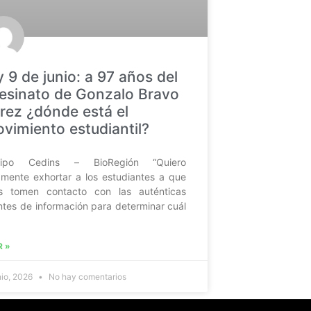
y 9 de junio: a 97 años del
esinato de Gonzalo Bravo
rez ¿dónde está el
vimiento estudiantil?
uipo Cedins – BioRegión “Quiero
amente exhortar a los estudiantes a que
os tomen contacto con las auténticas
ntes de información para determinar cuál
R »
nio, 2026
No hay comentarios