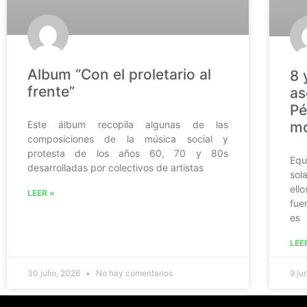
Album “Con el proletario al
8 
frente”
as
Pé
Este álbum recopila algunas de las
mo
composiciones de la música social y
protesta de los años 60, 70 y 80s
Eq
desarrolladas por colectivos de artistas
sol
ell
LEER »
fue
es
LEE
30 julio, 2026
No hay comentarios
9 ju