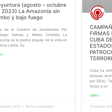
yuntura (agosto – octubre
 2023) La Amazonía sin
mbo y bajo fuego
CAMPAÑA
s de la Cumbre de presidentes Por
FIRMAS 
ntiago Salinas y Mateo Córdoba La
CUBA DE
zonía es la piedra angular de la vida en
ESTADO
rica Latina. Su
PATROC
R »
TERROR
Cuba ha enf
bloqueo econ
por EEUU. Ta
forzar a un
LEER »
oviembre, 2023
No hay comentarios
24 octubre, 20