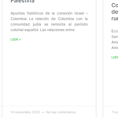
Palestina
Co
de
Apuntes históricos de la conexión Israel –
ru
Colombia La relación de Colombia con la
comunidad judía se remonta al período
colonial español. Las relaciones entre
Eco
Sa
LEER »
Ama
Amé
LEE
14 noviembre, 2023
No hay comentarios
7 n