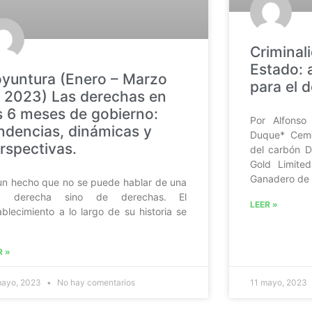
Criminal
Estado: a
yuntura (Enero – Marzo
para el 
 2023) Las derechas en
s 6 meses de gobierno:
Por Alfonso
ndencias, dinámicas y
Duque* Cemen
rspectivas.
del carbón D
Gold Limite
Ganadero de
un hecho que no se puede hablar de una
la derecha sino de derechas. El
LEER »
ablecimiento a lo largo de su historia se
R »
mayo, 2023
No hay comentarios
11 mayo, 2023