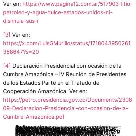
Ver en:
https://www.pagina12.com.ar/517903-litio-
petroleo-y-agua-dulce-estados-unidos-ni-
disimula-sus-i
[3]
Ver en:
https://x.com/LuisGMurillo/status/1718043950261
358647?s=20
[4]
Declaración Presidencial con ocasión de la
Cumbre Amazónica – IV Reunión de Presidentes
de los Estados Parte en el Tratado de
Cooperación Amazónica. Ver en:
https://petro.presidencia.gov.co/Documents/2308
09-Declaracion-Presidencial-con-ocasion-de-la-
Cumbre-Amazonica.pdf
Referencias
Deutsch, S., & Fletcher, R. (2022). The ‘Bolsonaro bridge’: Violence, visibility, and the 2019 Amazon fires.
Environmental Science & Policy
,
132
, 60-68. https://doi.org/10.1016/j.envsci.2022.02.012
Gautreau, P., & Bruslé, L. P. (2019). Forest management in Bolivia under Evo Morales: The challenges of post-neoliberalism.
Political Geography
,
68
, 110-121. https://doi.org/10.1016/j.polgeo.2018.12.003
Silveira, M. V. F., Silva-Junior, C. H. L., Anderson, L. O., & Aragão, L. E. O. C. (2022). Amazon fires in the 21st century: The year of 2020 in evidence.
Global Ecology and Biogeography
,
31
(10), 2026-2040. https://doi.org/10.1111/geb.13577