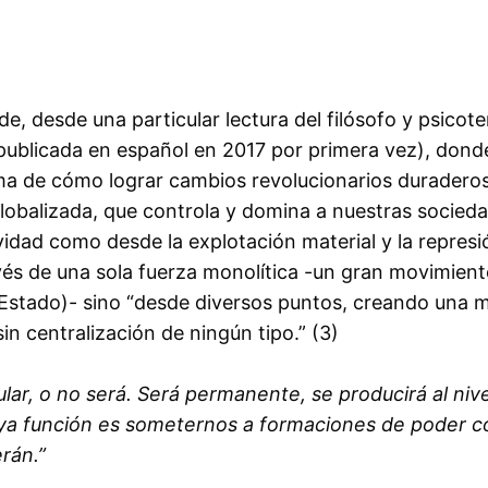
e, desde una particular lectura del filósofo y psicote
(publicada en español en 2017 por primera vez), dond
ema de cómo lograr cambios revolucionarios duraderos
lobalizada, que controla y domina a nuestras socied
ividad como desde la explotación material y la represi
avés de una sola fuerza monolítica -un gran movimien
 Estado)- sino “desde diversos puntos, creando una mu
in centralización de ningún tipo.” (3)
lar, o no será. Será permanente, se producirá al nivel
uya función es someternos a formaciones de poder có
erán.”