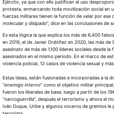
Ejército, ya que con ello justifican el uso desproporc
protesta, enmarcando toda movilización social en un
fuerzas militares tienen la función de velar por ese 
molecular y disipado
”, dice en las conclusiones de s
Es esta lógica la que explica los más de 6,400 fals
en 2019, el de Javier Ordóñez en 2020, las más de 
asesinato de más de 1,100 líderes sociales desde l
asesinados en el mismo periodo. En el marco de este
violencia policial, 12 casos de violencia sexual y má
Estas ideas, están fusionadas e incorporadas a la d
“
enemigo interno
” como el objetivo militar principa
fueron los liberales de base, luego a partir de los 
“
narcoguerrilla
”, después el terrorismo y ahora el mo
Iván Duque, Uribe y algunos voceros de gremios le p
terrorista.