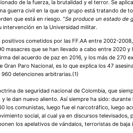
ionado de la fuerza, la brutalidad y el terror. Se aplica
a guerra civil en la que un grupo está tratando de to
orden que está en riesgo. “
Se produce un estado de gu
u intervención en la Universidad militar.
os positivos cometidos por las FF.AA entre 2002-2008,
90 masacres que se han llevado a cabo entre 2020 y lo
a firma del acuerdo de paz en 2016, y los más de 270 
 Gran Paro Nacional, es lo que explica los 47 asesin
s 960 detenciones arbitrarias.(1)
octrina de seguridad nacional de Colombia, que siempr
l, y le dan nuevo aliento. Así siempre ha sido: durante
1960 los comunistas, luego fue el narcotráfico, luego a
vimiento social, al cual ya en discursos televisados, 
onen los apelativos de vándalos, terroristas de baja