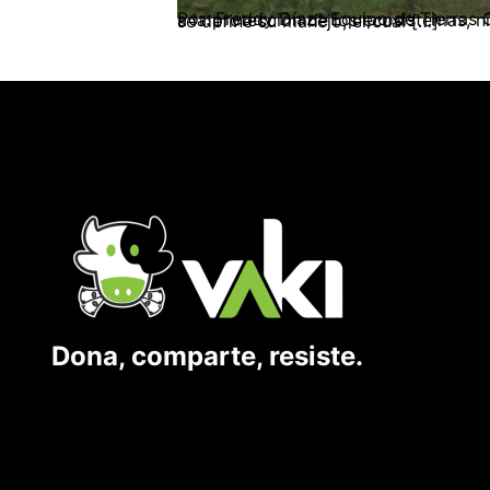
Por: Freddy Díaz* Equipo de Tierras CEDINS Es importante iniciar señalando que el Coordinador Nacional Agrario CNA, no se opone a la protección de los ecosistemas, ni a la biodiversidad que hay en ellos. A lo que sí se opone es a la manera en cómo se delimitan y se define su manejo, el cual […]
Dona, comparte, resiste.