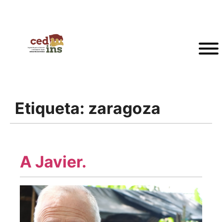
Etiqueta:
zaragoza
A Javier.