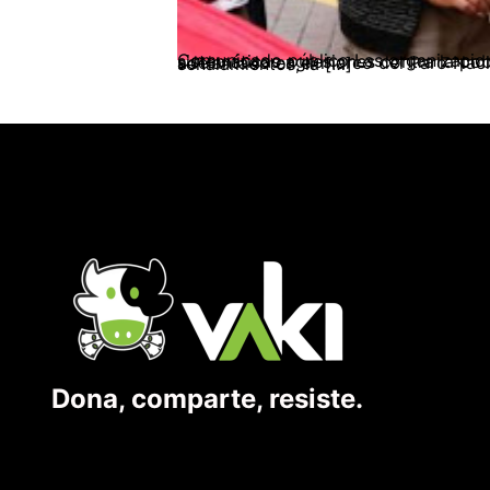
Comunicado público Las organizaciones sociales, populares y comunitarias, personas y entidades abajo firmantes, rechazamos las sistemáticas agresiones contra la población que, pacífica y dignamente, se ha manifestado en las diferentes jornadas que se han adelantado en el marco del Paro Nacional, iniciado el pasado 28 de abril. Denunciamos el asesinato, la arbitrariedad, los señalamientos, la […]
Dona, comparte, resiste.