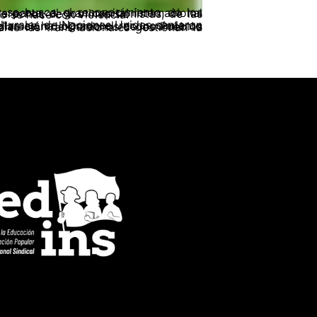
 empresas transnacionales, por sobre los derechos de la gente. En Colombia eso se hace con violencia.