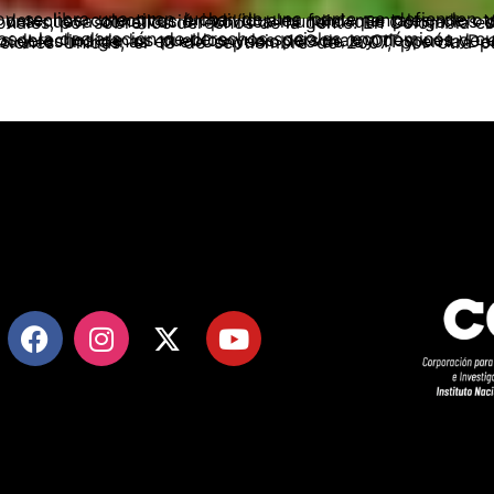
 reconocimiento de los derechos humanos, derechos colectivos e individuales fundamentales, de otra parte, el gran capital internacional trata de establecer una nueva constitución política mundial que ponga los derechos de los inversionistas, de las