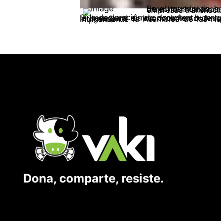
En el mundo de hoy se libra una gran lucha: de una parte se defienden y se busca el
Si la declaración de derechos humanos y la declaración de derechos sociales, económicos y culturales de Naciones Unidas sentaron la base para el reconocimiento de los derechos de los pueblos y las personas y después de ellas se ha logrado el reconocimiento internacional de los derechos de los pueblos indígenas en el Convenio 169 de la OIT y en la Declaración de Derechos de los Pueblos Indígenas de la Asamblea de las Naciones Unidas, el 13 de septiembre de 2007, por otra parte las transnacionales gestionan la imposición…
Dona, comparte, resiste.