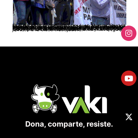
El 8 de abril el gobierno de Juan Manuel Santos expidió el Decreto 583 con el cual le da vía libre a todas las formas de tercerización laboral, afectando la calidad de vida de trabajadores y trabajadoras y de la población en su conjunto. La tercerización laboral es una estrategia adoptada por los empresarios para eliminar costos y responsablidades laborales, que implica la precarización del trabajo. El Instituto Nacional Sindical entrevistó a Edgar Mojica V, Ejecutivo de la Central Unitaria de Trabajadores CUT, para conversar sobre este nuevo golpe jurídico a la clase trabajadora.
Dona, comparte, resiste.