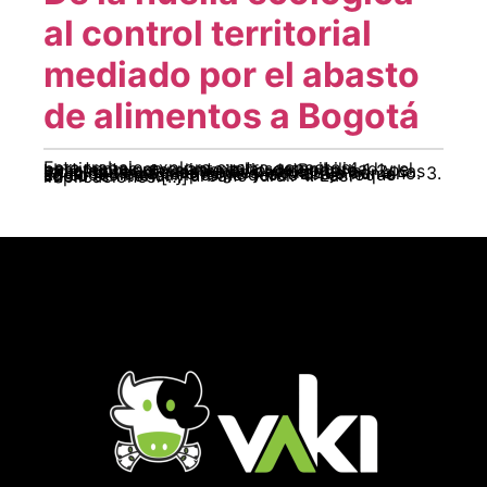
al control territorial
mediado por el abasto
de alimentos a Bogotá
Este trabajo explora cuatro aspectos pertinentes en cuanto a la sostenibilidad y el abastecimiento alimentario de Bogotá 1. Los indicadores de sostenibilidad territorial. 2. Las relaciones urbanas rurales mediadas por el agua, la tierra, la energía y el trabajo humano. 3. La economía campesina desde un enfoque socio territorial y urbano rural. 4. Las implicaciones […]