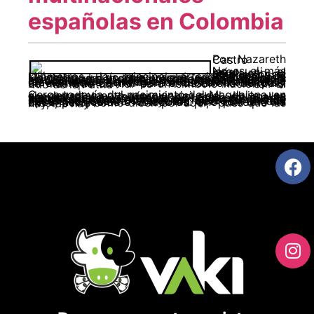
españolas en Colombia
Por: Nazareth Castro
No es el más largo ni el más caudaloso, pero el Magdalena es, con sus más de 1.500 kilómetros, la principal arteria fluvial de Colombia. El río que inspiró a Gabriel García Márquez para escribir novelas como El amor en los tiempos del cólera recorre el país de sur a norte, desde el Macizo Colombiano hasta el mar Caribe. El Gran Río de la Magdalena acoge a sus orillas multitud de poblaciones que recuerdan los tiempos en que el río, navegable, era un medio fundamental de comunicación y un elemento central para el desarrollo del país. Es más que un río: es un símbolo nacional. El “Río de la Patria”.
Cerca todavía del nacimiento del Magdalena, en el departamento (provincia) del Huila, se encuentra La Jagua, un pueblo de calles empedradas y solitarias, de esos en que el tiempo parece detenerse. Es un pueblo tranquilo, de poco más de mil habitantes, al que acuden visitantes atraídos por la antigüedad de sus casas coloniales y por su riqueza cultural de raíces indígenas. Es también, dicen, un pueblo de brujas. Cuenta la leyenda que son de dos tipos: hechiceras o voladoras. Uno puede o no creer, pero, como dicen por aquí, “pues que las hay, las hay”.