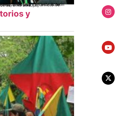
lexión colectiva: La revolución será con nosotras, o no será […]
torios y