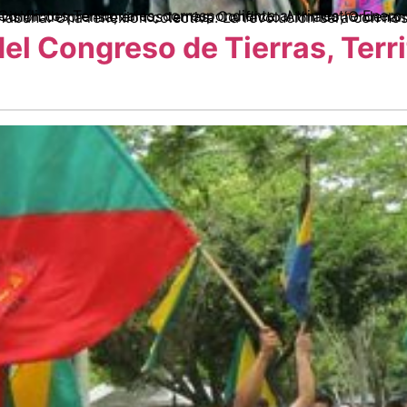
e Boletín encontrarán un balance, a partir de revisión de prensa, en los temas: Conflicto Armado, Ordenamiento Territorial, Dinámicas de Movilización, Acuerdos de paz de la Habana. Una ref
del Congreso de Tierras, Terri