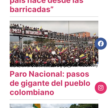
país nace desde las
barricadas”
24 de septiembre.5:30 p.m.Bogotá, Colombia. En diálogo con el profesor e investigador Héctor León Moncayo se realizará el estreno del documental que registra el contexto y el levantamiento popular que estalló en Colombia el pasado 28 de abril. Un documento histórico y audiovisual con la mirada de los pueblos en lucha, un análisis necesario y […]
Paro Nacional: pasos
de gigante del pueblo
colombiano