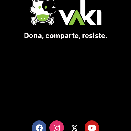
Dona, comparte, resiste.