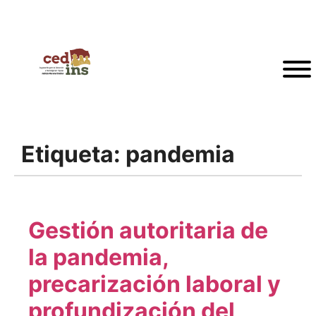
Etiqueta:
pandemia
Gestión autoritaria de
la pandemia,
precarización laboral y
profundización del