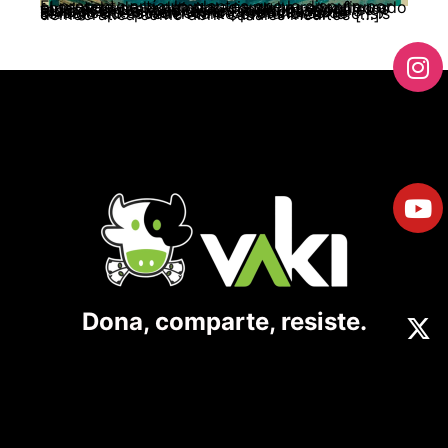
El presente artículo plantea que la disputa por el sentido de la democracia se ha reconfigurado en el ecosistema digital, donde los algoritmos favorecen los contenidos confrontacionales y radicalizan las posiciones, dificultando el diálogo entre visiones antagónicas. Los influencers actúan como productores de sentido que pueden tanto profundizar la crisis democrática como abrir canales inéditos […]
Dona, comparte, resiste.