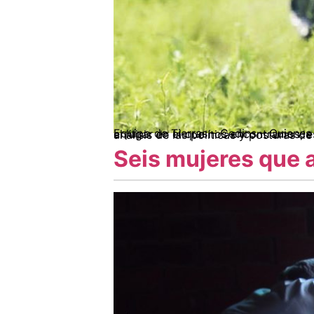
Equipo de Tierras – Cedins – Quienes se dedican a la historia como pasatiempo o como profesión suelen señalar que, para entender el lugar en el que nos encontramos, es necesario dar un vistazo al lugar de dónde venimos. Esta idea brinda grandes luces al hacer 
Seis mujeres que 