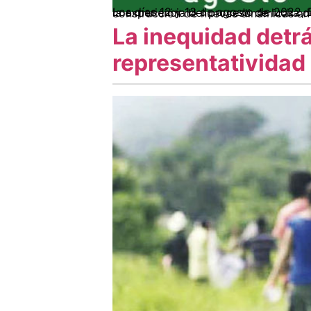
Los días 12 y 13 de agosto de 2022, Dilda Roj, delegada del Consejo Nacional de Kurdistán visitó el Eje Cafetero con el fin de difundir la experiencia del proceso de lucha del pueblo kurdo y, especialmente, para hablar del
La inequidad detrá
representatividad