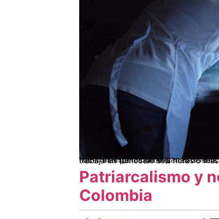
Mientras espera que el pan esté listo, Gladys Santiago, una de las mujeres de ASOMUSTRAPROCAM, limpia su mesa de trabajo para hacer más pan. Ella lleva más de seis años en la Asoci
Patriarcalismo y n
Colombia