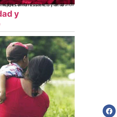
dad y
e