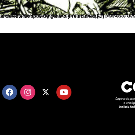
miento de las familias. Sin embargo, a pesar de hacer parte de este desde siempre, la sociedad y el Estado, enmarcados en una construcción social de estereotipos de género y relaciones […]