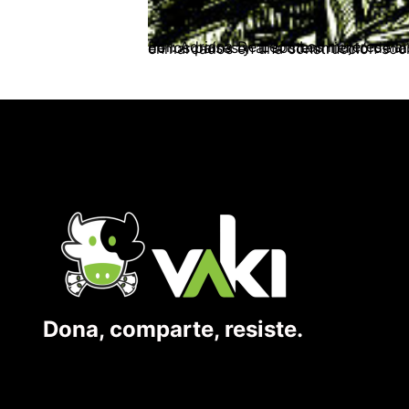
Por: Adriana De León Las mujeres han estado presentes desde siempre en diversas actividades que aportan al desarrollo económico de los países y al sosteni
Dona, comparte, resiste.