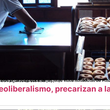
ación de Mujeres Transformadoras de Productos Campesinos La 36, donde trabaja en turnos de seis horas o más con algunas de sus seis […]
eoliberalismo, precarizan a l