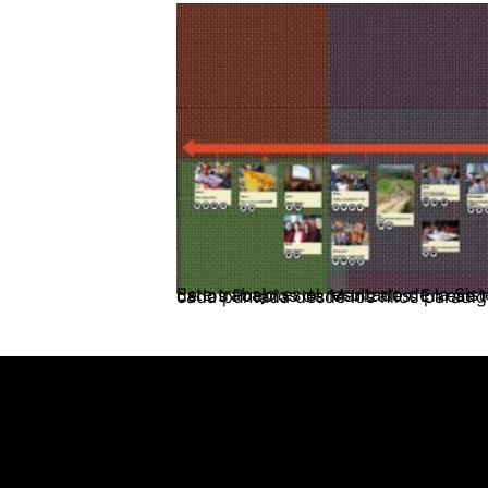
Este trabajo es el resultado de la Sistematización de nuestra experiencia en el tejido del “Cobertor de la Revolución” con el Congreso de los Pueblos de Manizales. En ese tejer y destejer Trabajo Soci