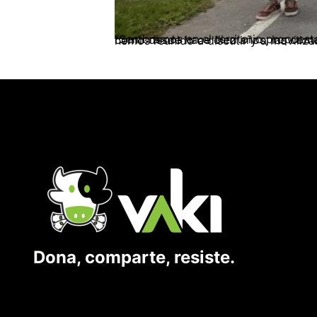
“Sembramos en el territorio propuestas para la vida digna” “Soy un campesino de a pie, y llevo una montaña por dentro” De nuevo, como desde hace die
Dona, comparte, resiste.