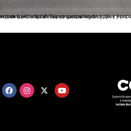
z años, las comunidades, procesos de base,organizaciones sociales y populares del Oriente antioqueño nos hemos reunido a discutir y a movilizarnos en torno a la defensa de nuestra región. […]