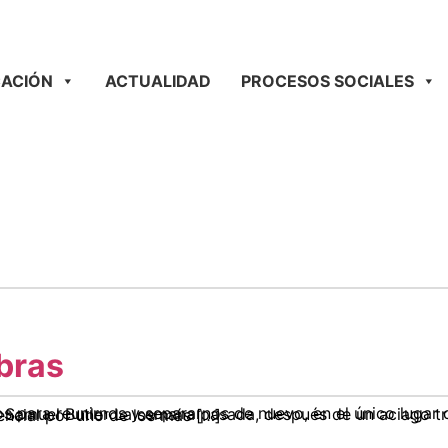
ACIÓN
ACTUALIDAD
PROCESOS SOCIALES
bras
semana pasada, después de un aciago trabajo de varios meses, la Dama de la Guadaña irrumpió bajo una lluvia torrencial por uno de los más […]