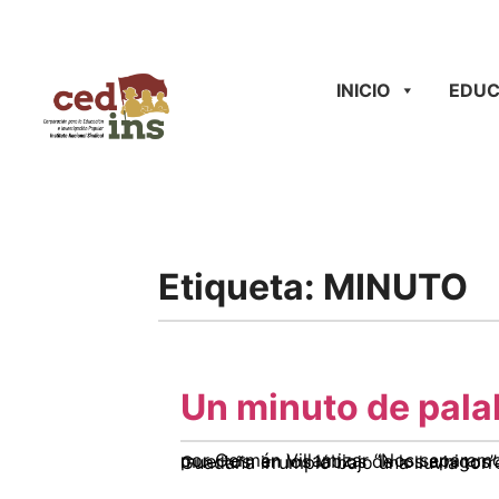
INICIO
EDUC
Etiqueta:
MINUTO
Un minuto de pala
por Germán Villamizar “Nos separamos para reunirnos y separarnos de nuevo, en el único lugar donde se encuentran los hombres muertos: en los labios de los amigos”. Samuel Butler La 