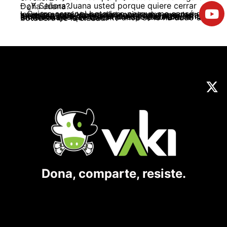
– ¿Y Señora Juana usted porque quiere cerrar Doña Juana?
– Quiero cerrar el botadero porque me cansé de las comparaciones malintencionadas que me hace la gente. Yo mantengo mi casa arreglada, en orden y de cuando en cuando le hago retoques para que no se me agriete, ni se dañe, a diferencia de lo que al parecer pasa allá arriba en “Doña Juana”. No es mi responsabilidad el “mal manejo” que durante años se le ha dado al botadero de la ciudad.
Dona, comparte, resiste.