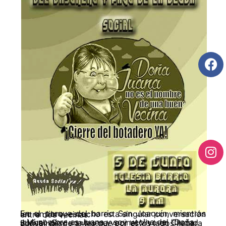
En el parque del barrio San Joaquín, mientras leo un libro, escucho esta singular conversación entre dos vecinas:
– Mi nombre es Juana y soy vecina del “Doña Juana”. ¡Soy una buena vecina! Vivo en Ciudad Bolívar desde antes que por estos lados llegara el relleno.