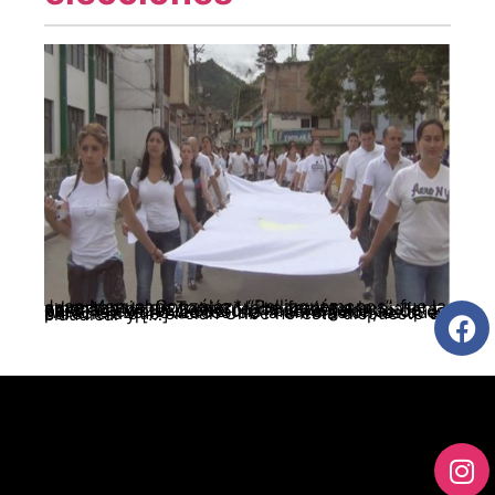
Juan Manuel González* “Pellizquémonos”, fue la advertencia de Tomás Uribe frente a la amenaza de un gobierno de carácter socialista para el año 2022 en Colombia, señalando de paso, la existencia de una “nueva generación de FARC”(1) Lo novedoso de la afirmación, es que pareciera que el clan Uribe no está dispuesto a claudicar y […]