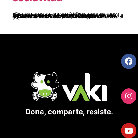
«Por una camisa marca GAP un consumidor canadiense paga 34 dólares, mientras en El Salvador una obrera gana 27 centavos de dólar por confeccionarla en una planta maquiladora.»Organización Internacional del Trabajo Permítaselos comenzar con esta cita escuchada a dos obreras de maquila en El Salvador (Centroamérica): “Con estas condiciones de trabajo parece que volvemos al […]
Dona, comparte, resiste.