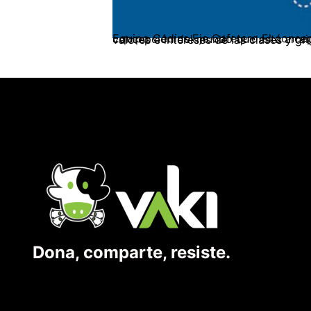
Equipo Cedins Eje Cafetero El concepto de hegemonía fue ampliamente desarrollado por Antonio Gramsci. La hegemonía es una concepción del mundo q
Dona, comparte, resiste.