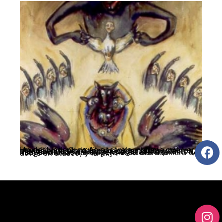
Un desfiladero no es pasarela, ni tiene que ver con silicona. Es la fila de los notables venidos a menos en las tareas del ocultamiento y la disociación, y la fila para pagar los impuestos, hecho rotundo de diligencia estatal a la indigencia. Un desfiladero es la eterna hilera de autos en atasco, y la […]