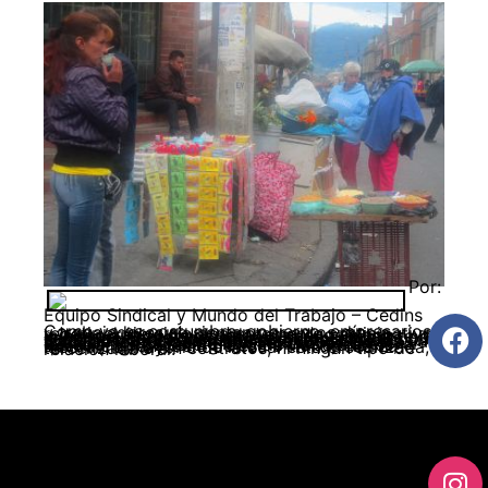
Por:
Equipo Sindical y Mundo del Trabajo – Cedins
Como ya es costumbre, gobierno, empresarios y trabajadores se sientan por estos días a repetir el ejercicio aparentemente participativo y democrático de acordar el nuevo salario mínimo que aplicará para una pequeña parte de la fuerza laboral colombiana en el siguiente año; según las cifras que maneja el gobierno el acuerdo cubrirá aproximadamente a 1’200.000 trabajadores y trabajadoras, que es apenas un 5,4% de la población que sale todos los días a trabajar formalmente o al rebusque. En ese sentido, y a pesar de lo justo que sería elevar los salarios de este grupo de trabajadores, queda el gran vacío de ese 94% de fuerza laboral, la mayoría de la cual está precarizada, tercerizada o sin contratos, ni ningún tipo de relación laboral.