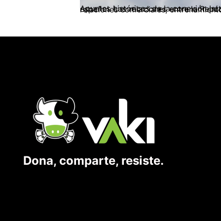
Apuntes históricos de la conexión Israel – Colombia La relación de Colombia con la comunidad judía se remonta al período
Dona, comparte, resiste.