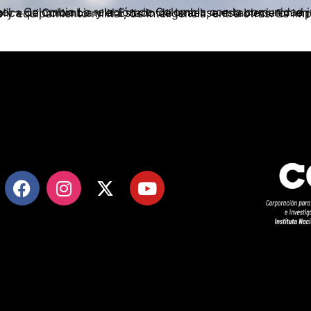
 colonial español. Las relaciones entre la República de Colombia y el Estado de Israel se establecieron en 1957, desarrollando a la fecha relaciones comerciales, entrenamiento y equipamient