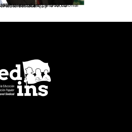
o militar, de inteligencia, entre otras. Es importante destacar […]