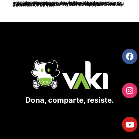
Este documento de carácter colectivo es a la vez una denuncia y una reflexión que pretende, mediante la revelación de los mecanismos por los cuales avanza la intervención institucional y paramilitar, ayudar a fortalecer esa resistencia que se quiere suprimir y así poder, junto a ella, avanzar a la derrota de este proyecto autoritario. La […]
Dona, comparte, resiste.