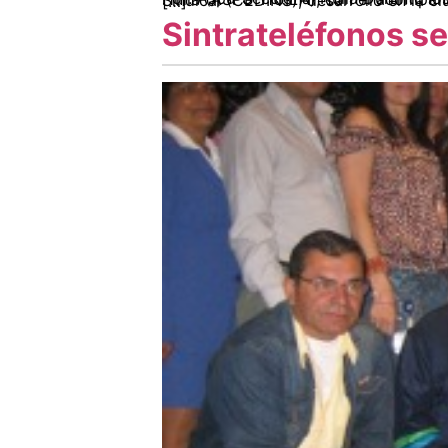
Por: Aspu-Seccional Huila Durante los meses de septiembre y octubre la Asociación Sindical de Profesores Universitarios – Seccional Huila (ASPU-HUILA), con el acompañamiento de la Corporación para la Educación e Investigación Popular – Instituto Nacional Sindical (CEDINS), desarrolló en la ciudad de Neiva la Escuela Sindical “Disnarda Mora”. Teniendo como premisa que la educación es […]
Sintrateléfonos se