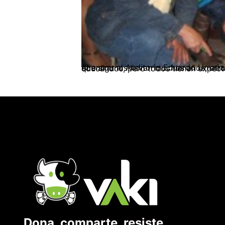
Al entrar al Auditorio Eduardo Umaña Mendoza y empezar a conversar con los trabajadores allí presentes se empieza a co
Dona, comparte, resiste.