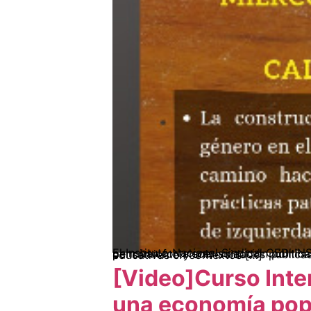
El Instituto Nacional Sindical CED-INS, con el propósito de construir junto al movimiento popular enfoques y propuestas que le permitan fortalecer su acción política e ideológica, impulsa investigaciones en articulación con organizaciones sociales, centros de pensamiento y universidades públicas. En este marco se han desarrollado procesos de investigación acerca de las alternativas educativas en contextos […]
[Video]Curso Inter
una economía pop