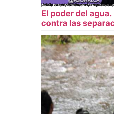
Desde los años 70s, en la región del pie de monte araucano, campesinos y campesinas, sindicalistas, indígenas, mujeres y j
El poder del agua.
contra las separac