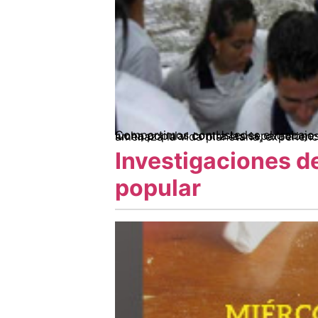
Compartimos con Ustedes el trabajo de nuestra compañera Sandra Rátiva Gaona: “El poder del agua. Gestión comunitaria del agua y lucha popular c
Investigaciones de
popular