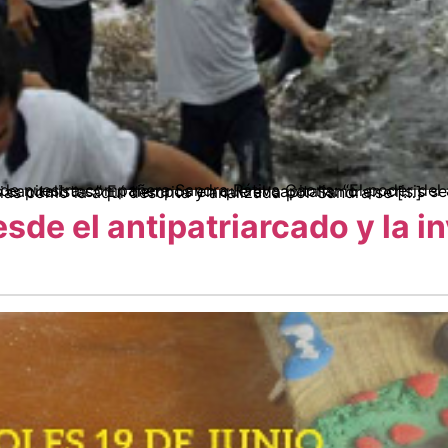
ontra las separaciones capitalistas.” En tiempos en que el capitalismo en crisis se aferra a su voracidad destructiva, y amenaza la vida planetaria, experiencias como la aquí descrita y analizada por Sandra se […]
sde el antipatriarcado y la i