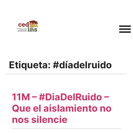
Etiqueta:
#díadelruido
11M – #DiaDelRuido –
Que el aislamiento no
nos silencie