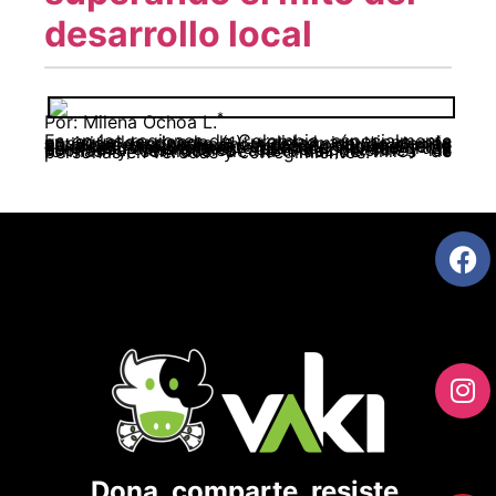
desarrollo local
*
Por: Milena Ochoa L.
Es en las regiones de Colombia, especialmente en aquellas donde la ruralidad aún tiene una posición dominante (1) y determina las demás actividades socio económicas, en donde el mito del desarrollo se hace trágica y cotidianamente vivencial, trasformando el debate sobre el tema en un asunto totalmente práctico, ya que cruza por las dimensiones de la política y la economía, las cuales a su vez, definen las formas y sentidos de la vida de miles de personas en veredas y corregimientos.
Dona, comparte, resiste.