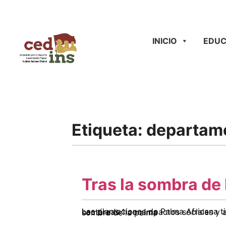
INICIO
EDUC
Etiqueta:
departame
Tras la sombra de
Las plantaciones de Palma Africana tienen presencia hace más de 20 años en el Departamento del Meta, hoy ocupan 168 mil hectáreas 1 con impactos sociales y ambientales que hasta ahora no despiertan el interés de las autoridades. Descargar: Tras la sombra de la palma