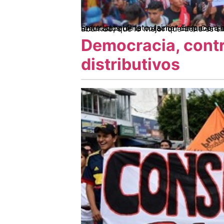
Erika Isabel Prieto Jaime* Empecé a escribir este artículo hace unos días. Ayer, cuando lo estaba terminando, decidí esperar a ver los resultados de la votación de la Consulta en el Senado. El insumo principal para este recuento y
Democracia, contr
distributivos