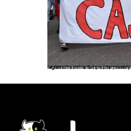
La derecha extractivista y terrateniente, a través de sus partidos políticos, viene impulsando agresivas contra reformas a la legisl