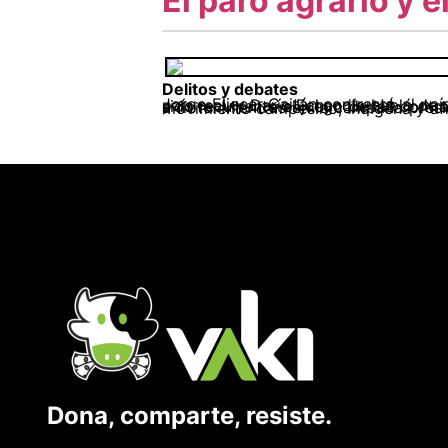
El paro agrario y el
Delitos y debates
Jorge Eliecer Gaitán contrastó al país político con el país nacional. Diego Montaña Cuellar hizo la contraposición entre país formal y país real, y Darío Echandía habló de un orangután con sacoleva para desc
Dona, comparte, resiste.