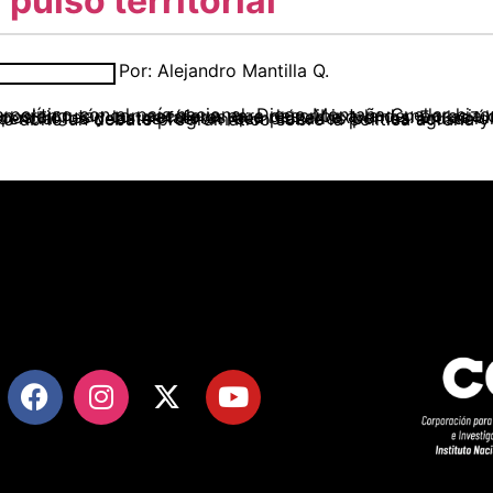
 pulso territorial
Por: Alejandro Mantilla Q.
ribir a la democracia colombiana. Al hablar de Colombia ha sido recurrente el juego de las contraposiciones y las metáforas que reúnen extremos. En las últimas semanas los contrastes vuelven a flote. Mientras en la campaña presidencial los debates fueron reemplazados por las acusaciones mutuas de comisión de delitos, el mo