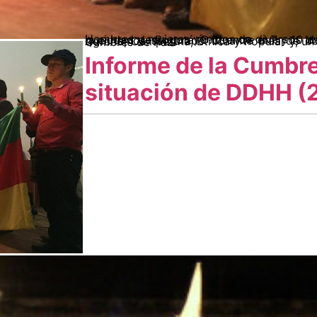
Hombres y mujeres venidos de diversos territorios del país, nos encontramos en la ciudad de Bogotá, D.C, entre el 7 y 10 de diciembre de 2016, para recoger los que hemos sembrado durante más de dos años de existencia como Cumbre Agraria, Campesina, Étnica y Popular y, un año de encuentros territoriales en las Cumbres de Paz.
Informe de la Cumbre
situación de DDHH (