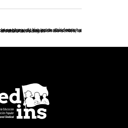
vimiento campesino, indígena y afro abrió un debate programático sobre la política agraria y el futuro del campo.