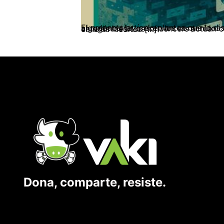
El presente artículo plantea que la disputa por el sentido de la democracia se ha reconfigurado en el ecosistema digital, donde los algoritmos favorecen los contenidos confrontacionales y radicalizan las posiciones, dificultando el diálogo entre visiones antagónicas. Los influencers actúan como productores de sentido que pueden tanto profundizar la crisis democrática como abrir canales inéditos […]
Dona, comparte, resiste.