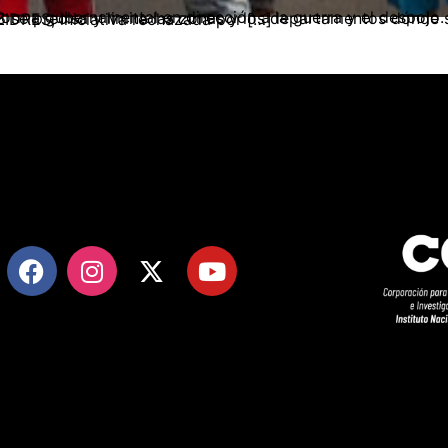
recisa y limita las zonas y los departamentos dónde se ubicarían las Zonas de Interés de Desarrollo Rural Económico y Social ZIDRES, iniciativa rechazada por […]