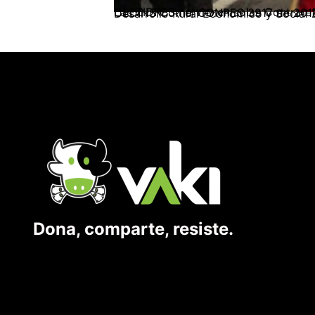
Las ZIDRES no vienen solas Contrareforma gubernamental en dirección a la guerra y el despojo. Por: Freddy Díaz – Equipo de Tierras CEDINS Con el CONPES 3917 de 2018 se p
Dona, comparte, resiste.