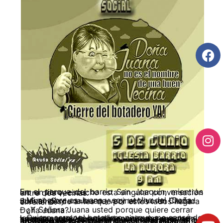
En el parque del barrio San Joaquín, mientras leo un libro, escucho esta singular conversación entre dos vecinas:
– Mi nombre es Juana y soy vecina del “Doña Juana”. ¡Soy una buena vecina! Vivo en Ciudad Bolívar desde antes que por estos lados llegara el relleno.
– ¿Y Señora Juana usted porque quiere cerrar Doña Juana?
– Quiero cerrar el botadero porque me cansé de las comparaciones malintencionadas que me hace la gente. Yo mantengo mi casa arreglada, en orden y de cuando en cuando le hago retoques para que no se me agriete, ni se dañe, a diferencia de lo que al parecer pasa allá arriba en “Doña Juana”. No es mi responsabilidad el “mal manejo” que durante años se le ha dado al botadero de la ciudad.